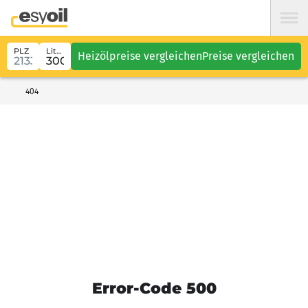
PLZ
Liter
Heizölpreise vergleichen
Preise vergleichen
404
Error-Code 500