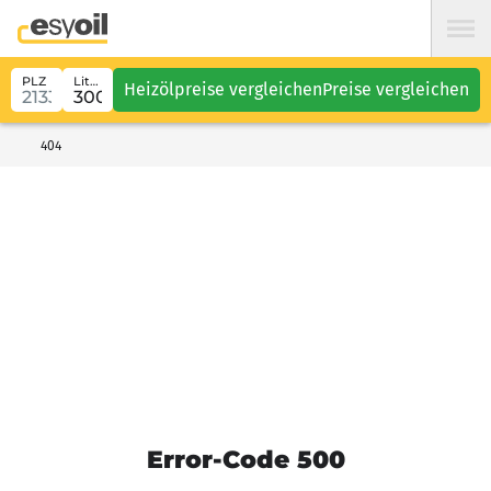
PLZ
Liter
Heizölpreise vergleichen
Preise vergleichen
404
Error-Code 500