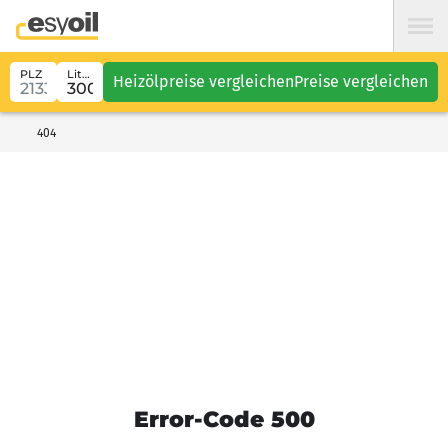
PLZ
Liter
Heizölpreise vergleichen
Preise vergleichen
404
Error-Code 500