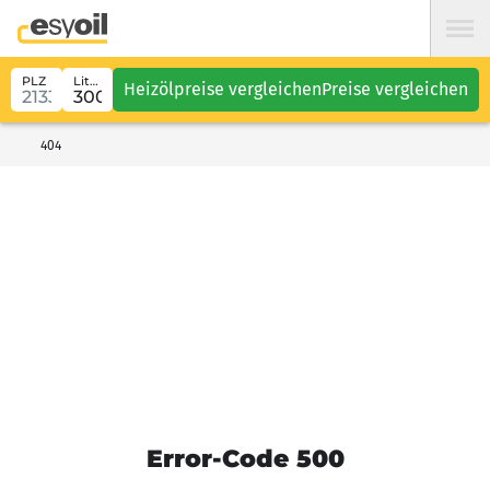
PLZ
Liter
Heizölpreise vergleichen
Preise vergleichen
404
Error-Code 500