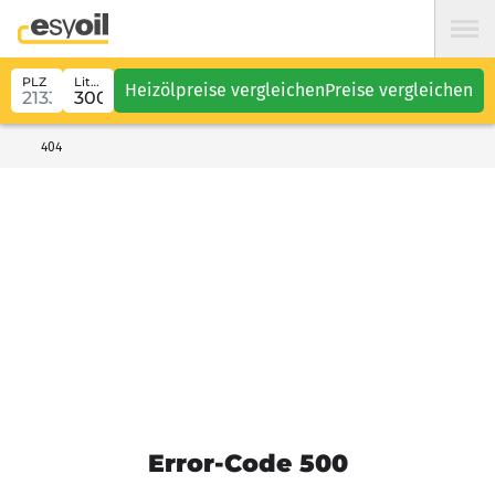
PLZ
Liter
Heizölpreise vergleichen
Preise vergleichen
404
Error-Code 500