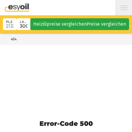
PLZ
Liter
Heizölpreise vergleichen
Preise vergleichen
404
Error-Code 500