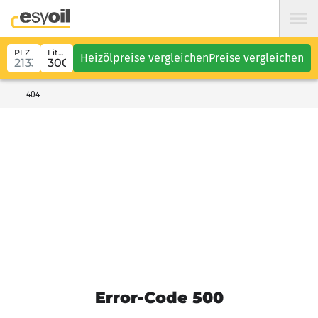
PLZ
Liter
Heizölpreise vergleichen
Preise vergleichen
404
Error-Code 500