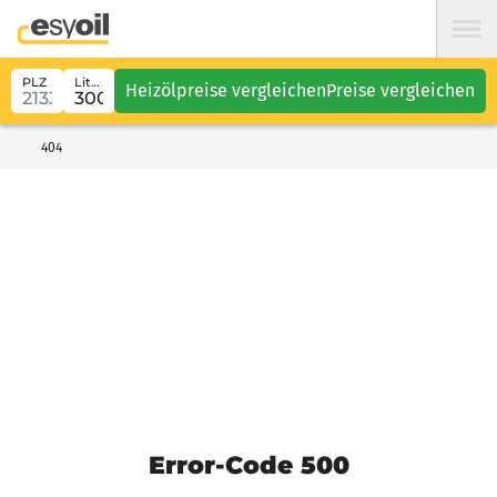
PLZ
Liter
Heizölpreise vergleichen
Preise vergleichen
404
Error-Code 500