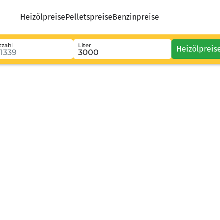
Heizölpreise
Pelletspreise
Benzinpreise
tzahl
Liter
Heizölpreis