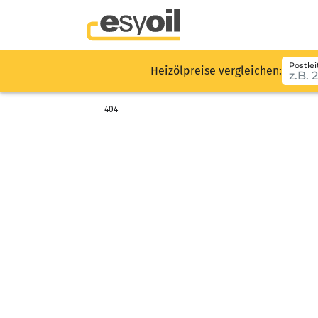
Postlei
Heizölpreise vergleichen:
404