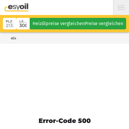
PLZ
Liter
Heizölpreise vergleichen
Preise vergleichen
404
Error-Code 500