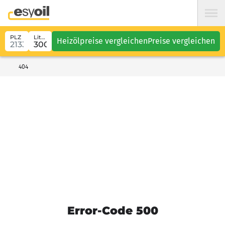
PLZ
Liter
Heizölpreise vergleichen
Preise vergleichen
404
Error-Code 500