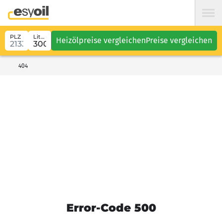
PLZ
Liter
Heizölpreise vergleichen
Preise vergleichen
404
Error-Code 500