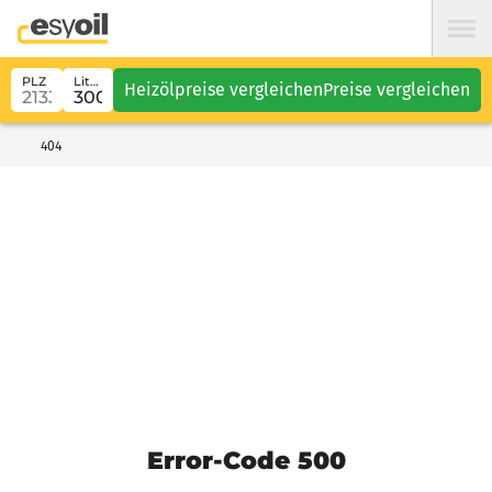
PLZ
Liter
Heizölpreise vergleichen
Preise vergleichen
404
Error-Code 500