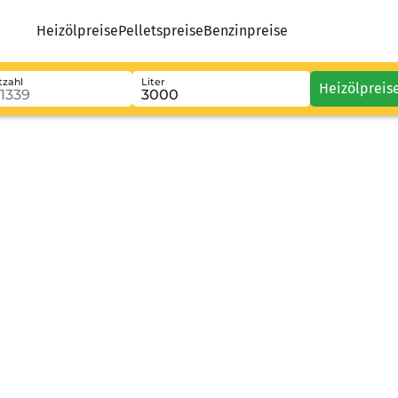
Heizölpreise
Pelletspreise
Benzinpreise
tzahl
Liter
Heizölpreis