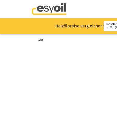
Postlei
Heizölpreise vergleichen:
404