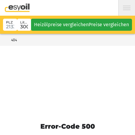
PLZ
Liter
Heizölpreise vergleichen
Preise vergleichen
404
Error-Code 500