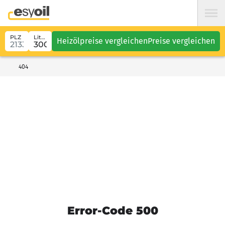
PLZ
Liter
Heizölpreise vergleichen
Preise vergleichen
404
Error-Code 500