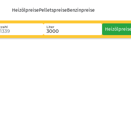
Heizölpreise
Pelletspreise
Benzinpreise
tzahl
Liter
Heizölpreis