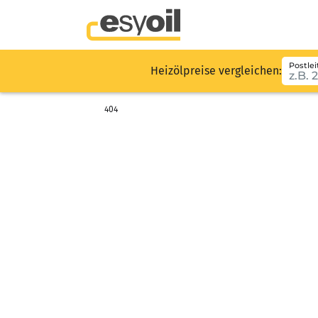
Postlei
Heizölpreise vergleichen:
404