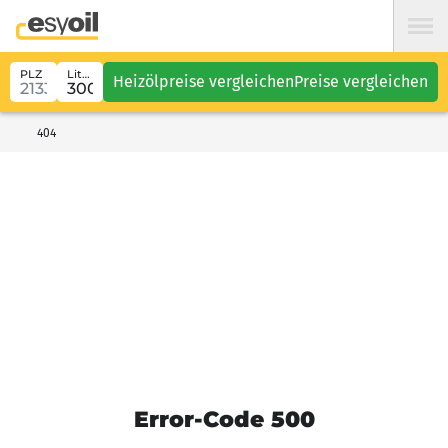
PLZ
Liter
Heizölpreise vergleichen
Preise vergleichen
404
Error-Code 500