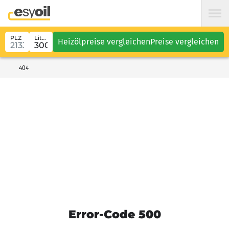
PLZ
Liter
Heizölpreise vergleichen
Preise vergleichen
404
Error-Code 500