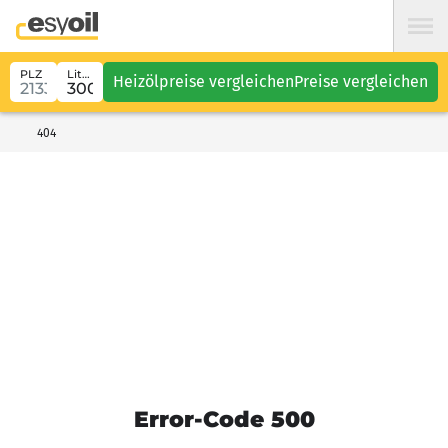
PLZ
Liter
Heizölpreise vergleichen
Preise vergleichen
404
Error-Code 500