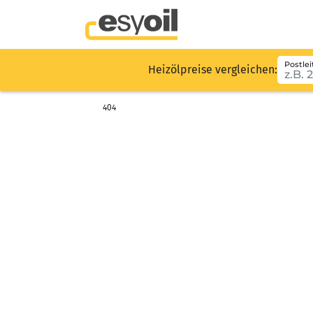
Postlei
Heizölpreise vergleichen:
404