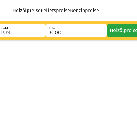
Heizölpreise
Pelletspreise
Benzinpreise
tzahl
Liter
Heizölpreis