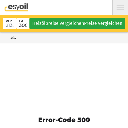
PLZ
Liter
Heizölpreise vergleichen
Preise vergleichen
404
Error-Code 500