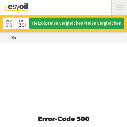
PLZ
Liter
Heizölpreise vergleichen
Preise vergleichen
404
Error-Code 500