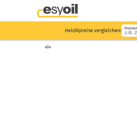
Postlei
Heizölpreise vergleichen:
404