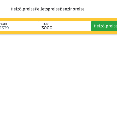
Heizölpreise
Pelletspreise
Benzinpreise
tzahl
Liter
Heizölpreis