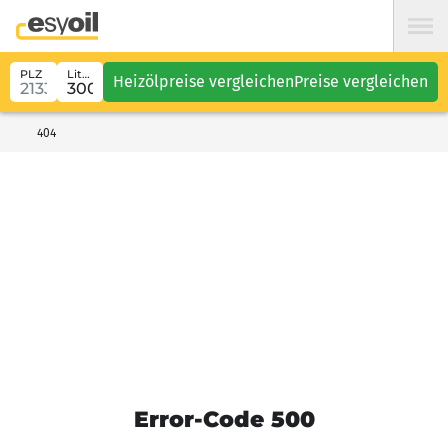
PLZ
Liter
Heizölpreise vergleichen
Preise vergleichen
404
Error-Code 500