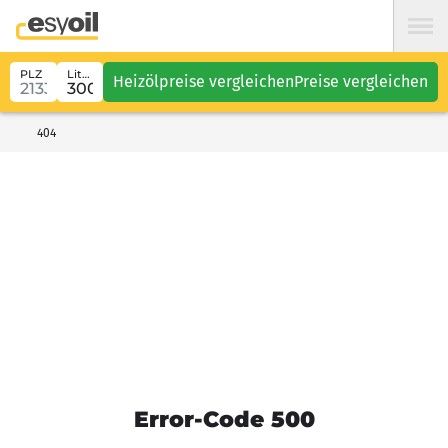
PLZ
Liter
Heizölpreise vergleichen
Preise vergleichen
404
Error-Code 500