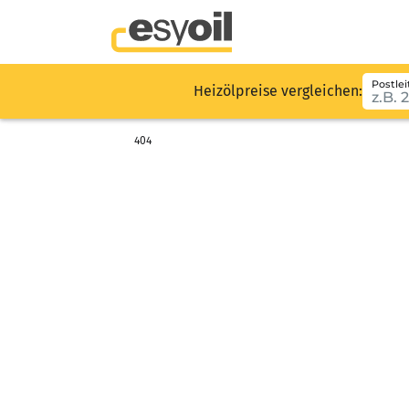
Postlei
Heizölpreise vergleichen:
404