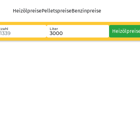
Heizölpreise
Pelletspreise
Benzinpreise
tzahl
Liter
Heizölpreis