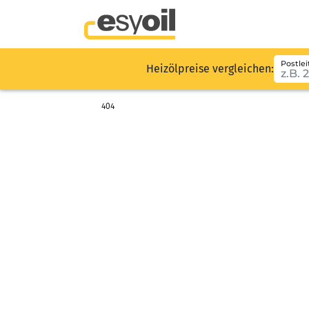
Postlei
Heizölpreise vergleichen:
404