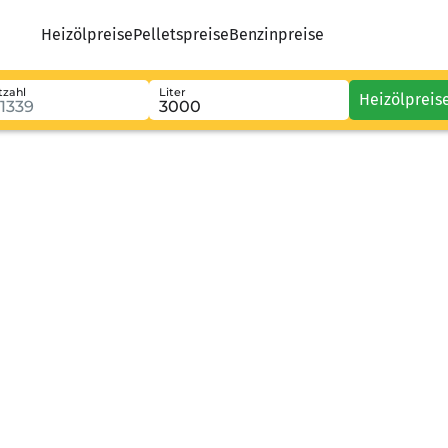
Heizölpreise
Pelletspreise
Benzinpreise
tzahl
Liter
Heizölpreis