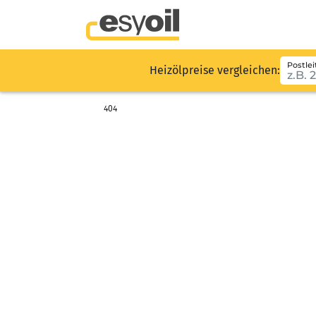
Postlei
Heizölpreise vergleichen:
404