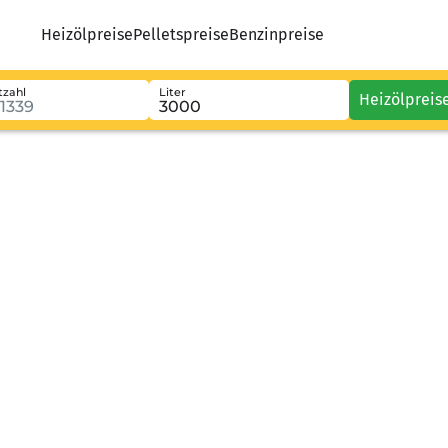
Heizölpreise
Pelletspreise
Benzinpreise
tzahl
Liter
Heizölpreis