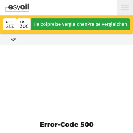
PLZ
Liter
Heizölpreise vergleichen
Preise vergleichen
404
Error-Code 500