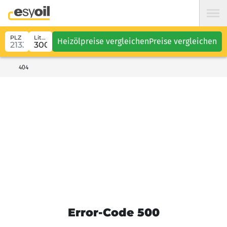
PLZ
Liter
Heizölpreise vergleichen
Preise vergleichen
404
Error-Code 500