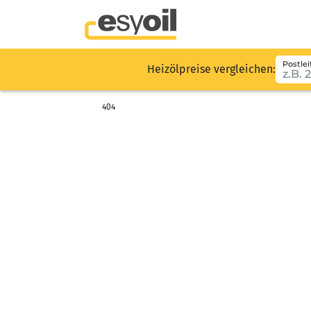
Postlei
Heizölpreise vergleichen:
404