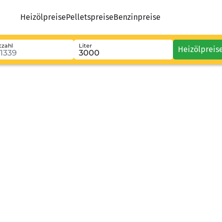
Heizölpreise
Pelletspreise
Benzinpreise
tzahl
Liter
Heizölpreis