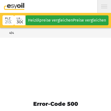
PLZ
Liter
Heizölpreise vergleichen
Preise vergleichen
404
Error-Code 500