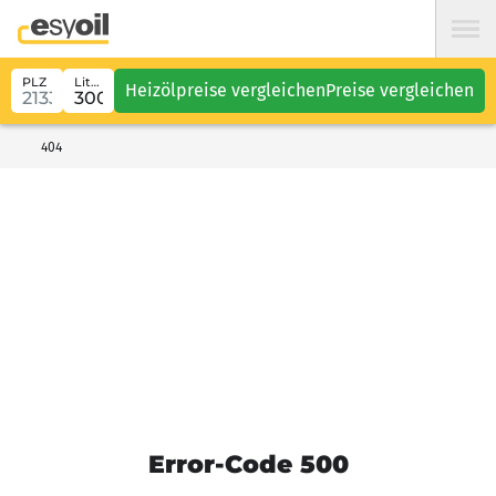
PLZ
Liter
Heizölpreise vergleichen
Preise vergleichen
404
Error-Code 500