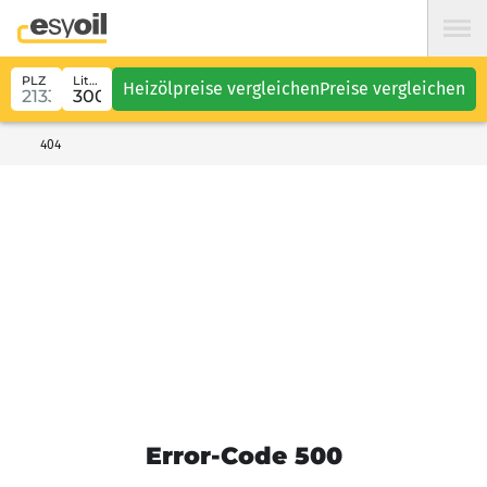
PLZ
Liter
Heizölpreise vergleichen
Preise vergleichen
404
Error-Code 500