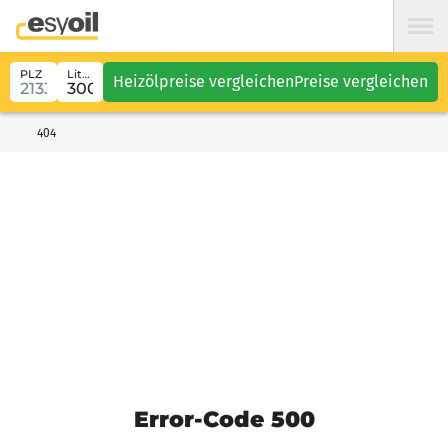
PLZ
Liter
Heizölpreise vergleichen
Preise vergleichen
404
Error-Code 500