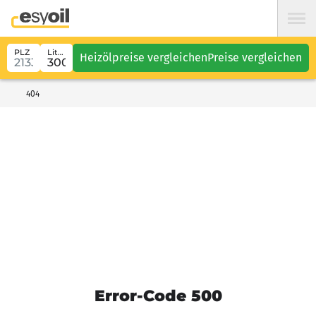
PLZ
Liter
Heizölpreise vergleichen
Preise vergleichen
404
Error-Code 500