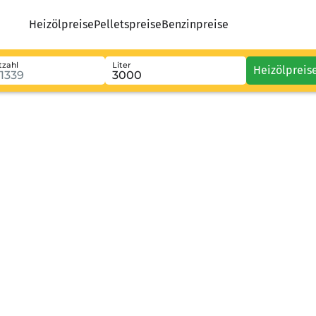
Heizölpreise
Pelletspreise
Benzinpreise
tzahl
Liter
Heizölpreis