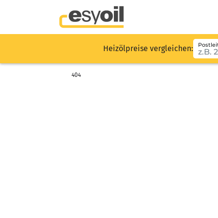
Postlei
Heizölpreise vergleichen:
404