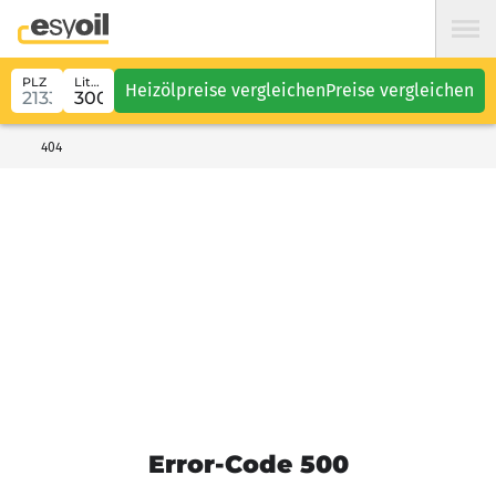
PLZ
Liter
Heizölpreise vergleichen
Preise vergleichen
404
Error-Code 500