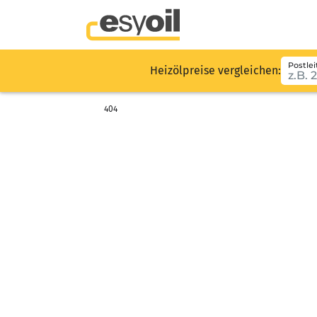
Postlei
Heizölpreise vergleichen:
404