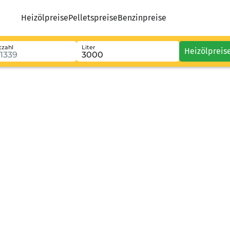
Heizölpreise
Pelletspreise
Benzinpreise
tzahl
Liter
Heizölpreis