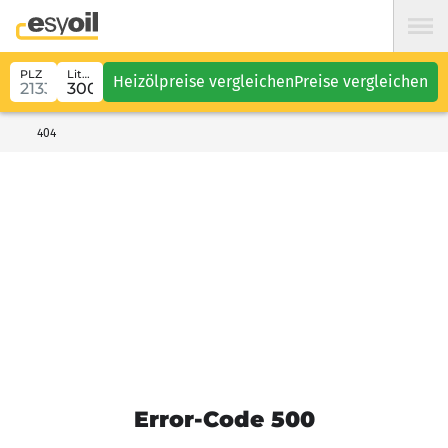
PLZ
Liter
Heizölpreise vergleichen
Preise vergleichen
404
Error-Code 500