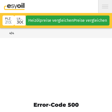
PLZ
Liter
Heizölpreise vergleichen
Preise vergleichen
404
Error-Code 500