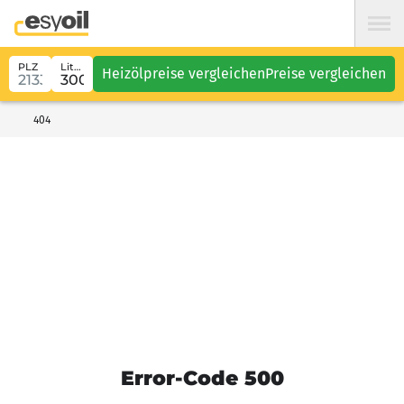
PLZ
Liter
Heizölpreise vergleichen
Preise vergleichen
404
Error-Code 500