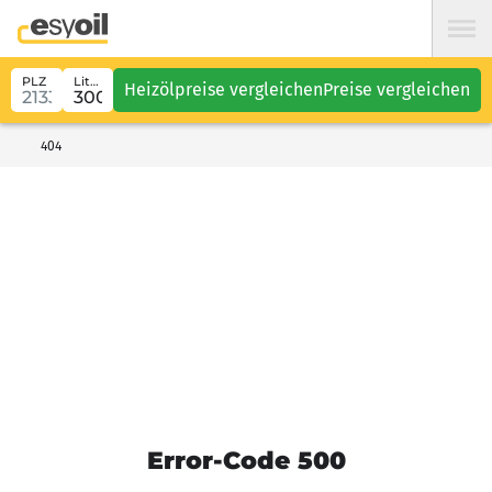
PLZ
Liter
Heizölpreise vergleichen
Preise vergleichen
404
Error-Code 500