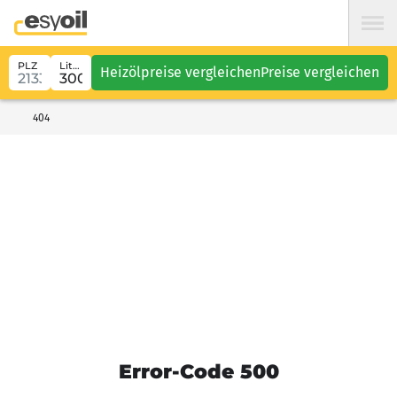
PLZ
Liter
Heizölpreise vergleichen
Preise vergleichen
404
Error-Code 500