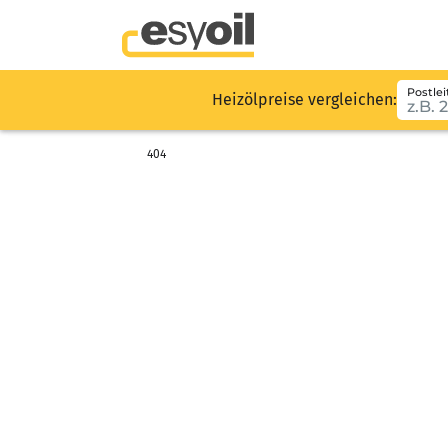
Postlei
Heizölpreise vergleichen:
404