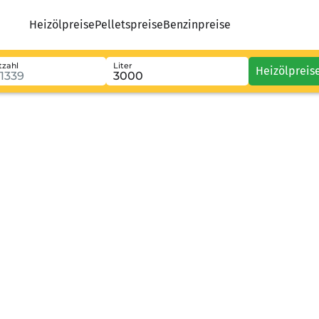
Heizölpreise
Pelletspreise
Benzinpreise
tzahl
Liter
Heizölpreis