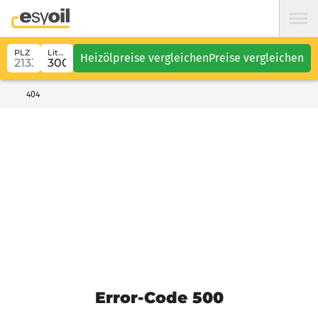
PLZ
Liter
Heizölpreise vergleichen
Preise vergleichen
404
Error-Code 500