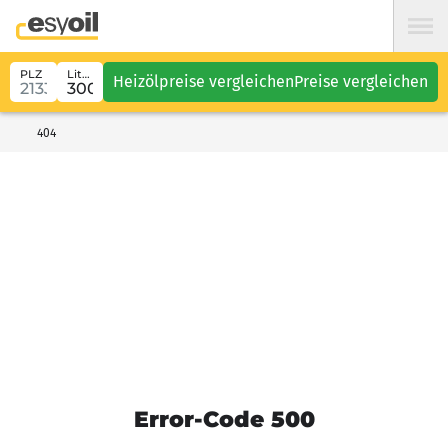
PLZ
Liter
Heizölpreise vergleichen
Preise vergleichen
404
Error-Code 500