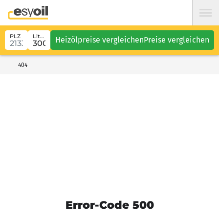
PLZ
Liter
Heizölpreise vergleichen
Preise vergleichen
404
Error-Code 500