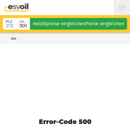
PLZ
Liter
Heizölpreise vergleichen
Preise vergleichen
404
Error-Code 500